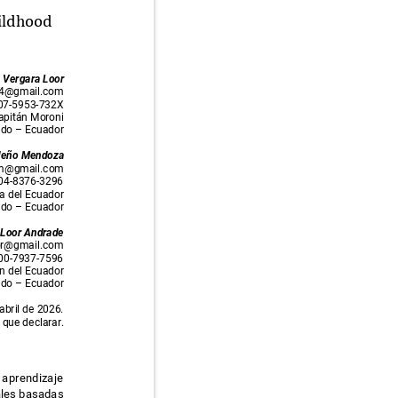
childhood
 Vergara Loor
94@gmail.com
0007-5953-732X
Capitán Moroni
edo
–
Ecuador
deño Mendoza
.m@gmail.com
0004-8376-3296
ua del Ecuador
edo
–
Ecuador
 Loor Andrade
oor@gmail.com
0000-7937-7596
ón del Ecuador
edo
–
Ecuador
 abril de 2026.
o que declarar.
l aprendizaje
nales basadas