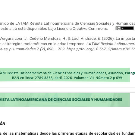
tenido de LATAM Revista Latinoamericana de Ciencias Sociales y Humanid
este sitio está disponibles bajo Licencia
Creative Commons.
Vergara Loor, J., Cedeño Mendoza, H., & Loor Andrade, E. (2026). La import
e estrategias matemáticas en la edad temprana.
LATAM Revista Latinoame
iales y Humanidades 7 (2), 698
–
709. https://doi.org/10.56712/latam.v7i2.
AM Revista Latinoamericana de Ciencias Sociales y Humanidades, Asunción, Para
ISSN en línea: 2789-3855, abril, 2026, Volumen VII, Número 2 p 699.
IÓN
a de las matemáticas desde las primeras etapas de escolaridad es funda