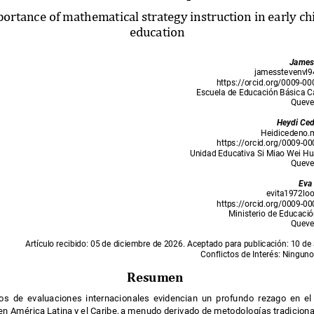
ortance of mathematical strategy instruction in early 
education
James
jamesstevenvl
https://orcid.org/0009-
Escuela de Educación Básica 
Quev
Heydi Ce
Heidicedeno
https://orcid.org/0009-
Unidad Educativa Si Miao Wei H
Quev
Eva
evita1972l
https://orcid.org/0009-
Ministerio de Educaci
Quev
Artículo recibido: 05 de diciembre de 2026. Aceptado para publicación: 10 de
Conflictos de Interés: Ningun
Resumen
dos de evaluaciones internacionales evidencian un profundo rezago en e
n América Latina y el Caribe, a menudo derivado de metodologías tradicio