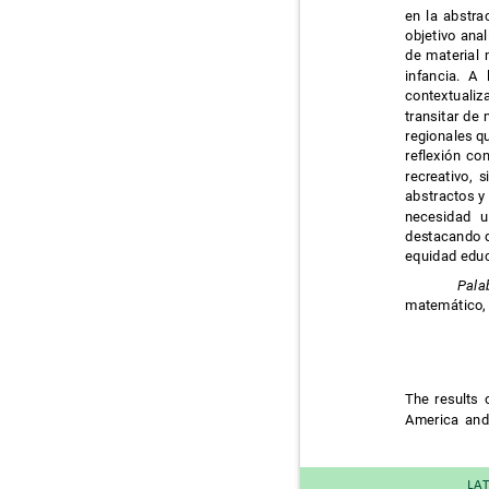
en la abstra
objetivo ana
de material 
infancia. A
contextualiz
transitar de
regionales q
reflexión c
recreativo,
abstractos y
necesidad 
destacando q
equidad educ
Pala
matemático,
The results 
America and
LAT