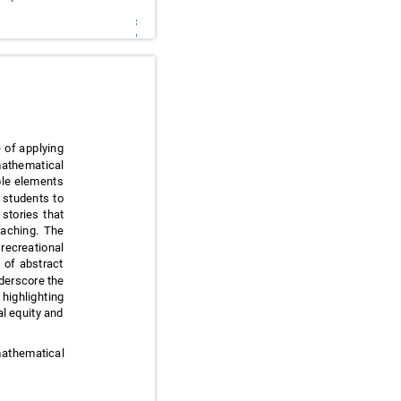
ce of applying
-mathematical
gible elements
ng students to
s stories that
teaching. The
a recreational
on of abstract
nderscore the
 highlighting
nal equity and
, mathematical