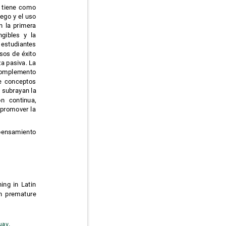
ión tiene como
juego y el uso
en la primera
tangibles y la
os estudiantes
casos de éxito
za pasiva. La
e complemento
n de conceptos
is subrayan la
ión continua,
ra promover la
, pensamiento
rning in Latin
 on premature
guay.