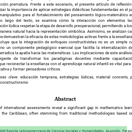
cción prematura. Frente a este escenario, el presente artículo de reflex
lizar la importancia de aplicar estrategias didácticas fundamentadas en el 
manipulativo para el fortalecimiento del pensamiento lógico-matemático 
 lo largo del texto, se examina cómo la interacción con elementos 
ación lúdica respetan la etapa de desarrollo preoperacional, permitiendo a l
 manera natural hacia la representación simbólica. Asimismo, se analizan 
ue demuestran la eficacia de estas metodologías activas frente a la enseñan
oncluye que la integración de enfoques constructivistas no es un simpl
 sino un componente pedagógico esencial que facilita la internalizació
 erradica la apatía hacia las matemáticas. Las implicaciones de este anális
urgente de transformar los paradigmas docentes mediante capacitac
ue reconectar la enseñanza con el aprendizaje natural infantil es vital pa
ativa y formar pensadores críticos.
bras clave:
educación temprana, estrategias lúdicas, material concreto
 constructivismo
Abstract
of international assessments reveal a significant gap in mathematics lea
 the Caribbean, often stemming from traditional methodologies based
AM Revista Latinoamericana de Ciencias Sociales y Humanidades, Asunción, Para