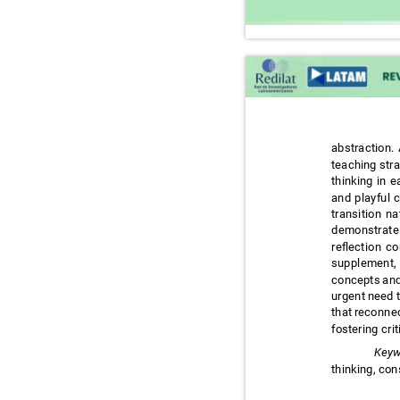
abstraction.
teaching str
thinking in 
and playful 
transition n
demonstrate
reflection c
supplement, 
concepts and
urgent need 
that reconnec
fostering cri
Keyw
thinking, co