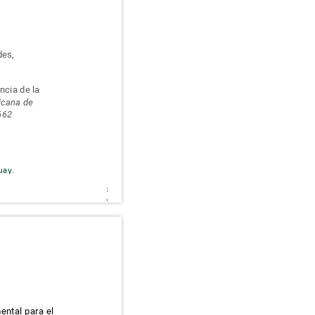
ades,
ancia de la
ricana de
5662
guay.
mental para el