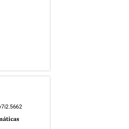
.v7i2.5662
emáticas