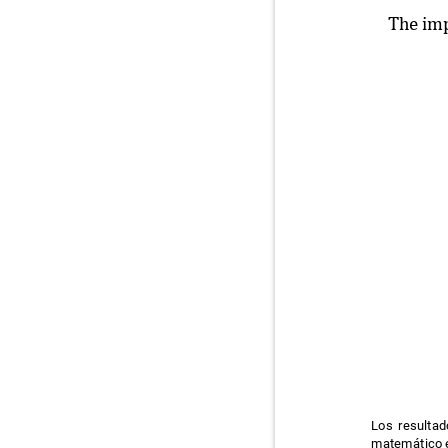
The imp
Los resulta
matemático e