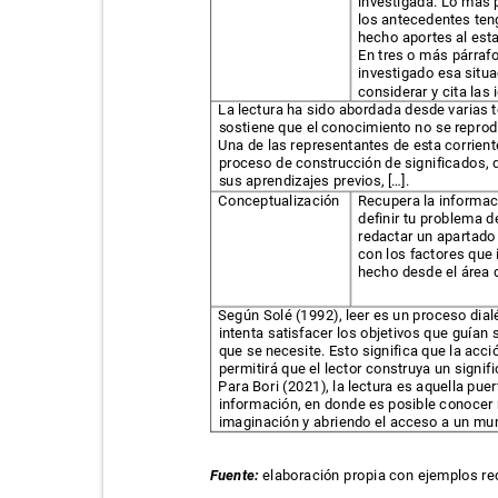
investigada. Lo más 
los antecedentes teng
hecho aportes al est
En tres o más párraf
investigado esa situ
considerar y cita las
La lectura ha sido abordada desde varias te
sostiene que el conocimiento no se reprod
Una de las representantes de esta corrient
proceso de construcción de significados, 
sus aprendizajes previos, […].
Conceptualización
Recupera la informac
definir tu problema d
redactar un apartado
con los factores que
hecho desde el área
Según Solé (1992), leer es un proceso dialéc
intenta satisfacer los objetivos que guían
que se necesite. Esto significa que la acc
permitirá que el lector construya un signif
Para Bori (2021), la lectura es aquella pue
información, en donde es posible conocer
imaginación y abriendo el acceso a un mu
Fuente:
elaboración propia con ejemplos r