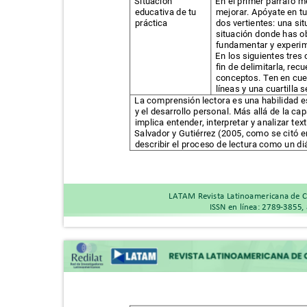
Situación
En el primer párrafo 
educativa de tu
mejorar. Apóyate en tu
práctica
dos vertientes: una s
situación donde has o
fundamentar y experim
En los siguientes tres 
fin de delimitarla, rec
conceptos. Ten en cue
líneas y una cuartilla
La comprensión lectora es una habilidad 
y el desarrollo personal. Más allá de la c
implica entender, interpretar y analizar te
Salvador y Gutiérrez (2005, como se citó 
describir el proceso de lectura como un diá
LATAM Revista Latinoamericana de C
ISSN en línea: 2789-3855,