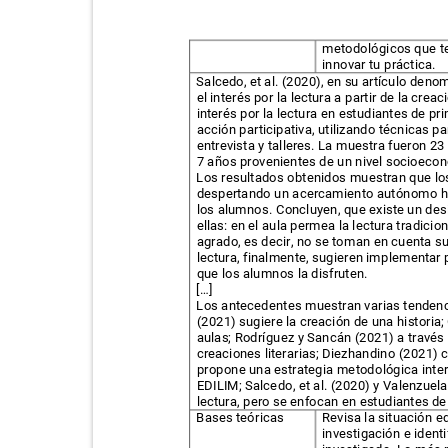
metodológicos que t
innovar tu práctica.
Salcedo, et al. (2020), en su artículo den
el interés por la lectura a partir de la cre
interés por la lectura en estudiantes de p
acción participativa, utilizando técnicas 
entrevista y talleres. La muestra fueron 2
7 años provenientes de un nivel socioec
Los resultados obtenidos muestran que los 
despertando un acercamiento autónomo ha
los alumnos. Concluyen, que existe un desi
ellas: en el aula permea la lectura tradic
agrado, es decir, no se toman en cuenta su
lectura, finalmente, sugieren implementar
que los alumnos la disfruten.
[…]
Los antecedentes muestran varias tendenci
(2021) sugiere la creación de una historia
aulas; Rodríguez y Sancán (2021) a través 
creaciones literarias; Diezhandino (2021)
propone una estrategia metodológica inter
EDILIM; Salcedo, et al. (2020) y Valenzuel
lectura, pero se enfocan en estudiantes d
Bases teóricas
Revisa la situación 
investigación e ident