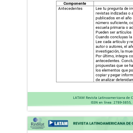
Componente
Antecedentes
Lee tu pregunta de i
revistas indizadas o
publicados en el año
número suficiente, c
escuela primaria o ac
Pueden ser artículos
Cuando concluyas la 
Lee cada artículo y r
autor o autores, el añ
investigación, la mue
Por último, integra c
antecedentes. Conclu
propuestas que se ha
los elementos que po
copiar y pegar inform
de analizar detenida
LATAM Revista Latinoamericana de C
ISSN en línea: 2789-3855,