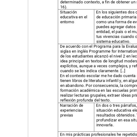
determinado contexto, a fin de obtener un
16).
Situación
En los siguientes dos 
educativa en el
de educación primaria
entorno
como una forma de evid
puedes agregar datos p
entidad, el país o el 
tus vivencias cuando 
sistema educativo.
De acuerdo con el Programa para la Evalua
siglas en inglés Programme for Internati
de los estudiantes alcanzó el nivel 2 en le
idea principal en textos de longitud mode
explícitos, aunque a veces complejos, y re
cuando se les indica claramente. […]
En el contexto escolar me he dado cuenta q
tienen libros de literatura infantil y, en 
en abandono. Por consecuencia, la compre
formación académica en las escuelas prim
realizar lecturas grupales, extraer ideas pri
reflexión profunda del texto.
Narración de
En dos o tres párrafos
experiencias
situación educativa e
previas
resultados obtenidos.
profundizar en esa sit
innovarla.
En mis prácticas profesionales he repetido