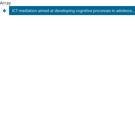
Array
ICT mediation aimed at developing cognitive processes in adolescents