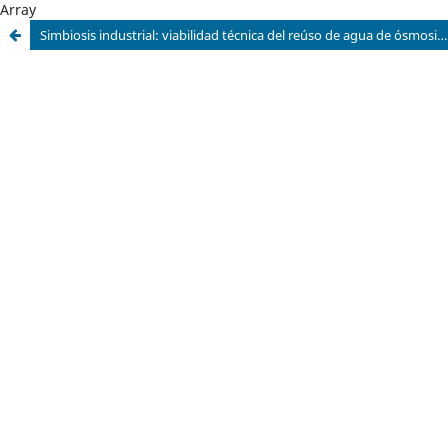
Array
Simbiosis industrial: viabilidad técnica del reúso de agua de ósmosis inversa en lavanderías del centro de México