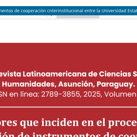
mentos de cooperación cnterinstitucional entre la Universidad Est