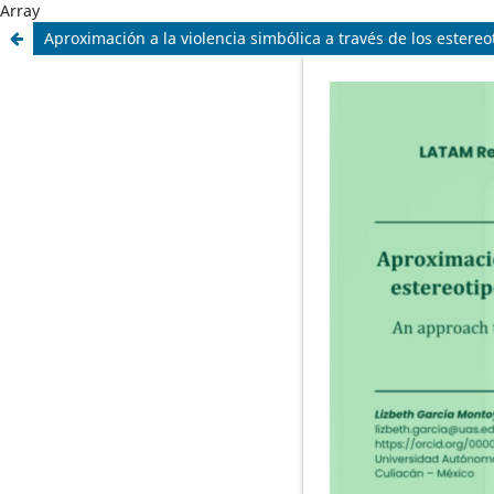
Array
Aproximación a la violencia simbólica a través de los estereo