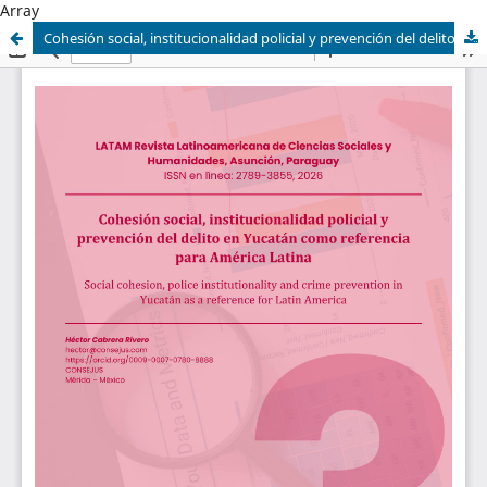
Array
Cohesión social, institucionalidad policial y prevención del delito en Yucatán como referencia para América Latina