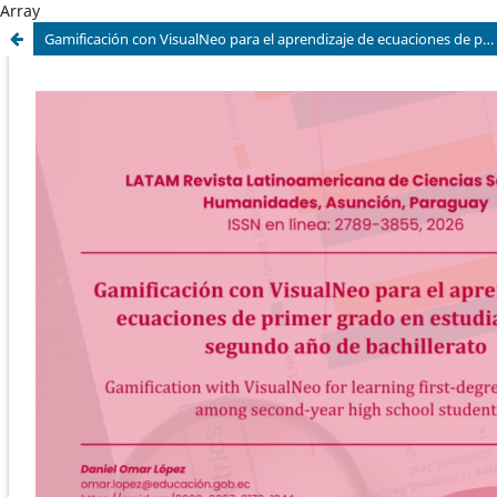
Array
Gamificación con VisualNeo para el aprendizaje de ecuaciones de primer grado en estudiantes de segundo año de bachillerato