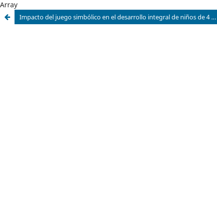
Array
Impacto del juego simbólico en el desarrollo integral de niños de 4 años de educación inicial