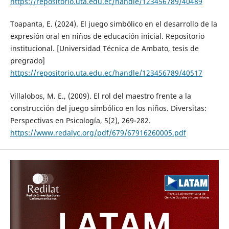
https://repositorio.uta.edu.ec/handle/123456789/40489
Toapanta, E. (2024). El juego simbólico en el desarrollo de la
expresión oral en niños de educación inicial. Repositorio
institucional. [Universidad Técnica de Ambato, tesis de
pregrado]
https://repositorio.uta.edu.ec/handle/123456789/40517
Villalobos, M. E., (2009). El rol del maestro frente a la
construcción del juego simbólico en los niños. Diversitas:
Perspectivas en Psicología, 5(2), 269-282.
https://www.redalyc.org/pdf/679/67916260005.pdf