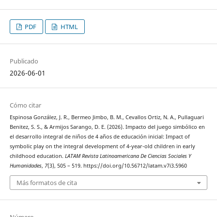
PDF
HTML
Publicado
2026-06-01
Cómo citar
Espinosa González, J. R., Bermeo Jimbo, B. M., Cevallos Ortiz, N. A., Pullaguari
Benitez, S. S., & Armijos Sarango, D. E. (2026). Impacto del juego simbólico en
el desarrollo integral de niños de 4 años de educación inicial: Impact of
symbolic play on the integral development of 4-year-old children in early
childhood education.
LATAM Revista Latinoamericana De Ciencias Sociales Y
Humanidades
,
7
(3), 505 – 519. https://doi.org/10.56712/latam.v7i3.5960
Más formatos de cita