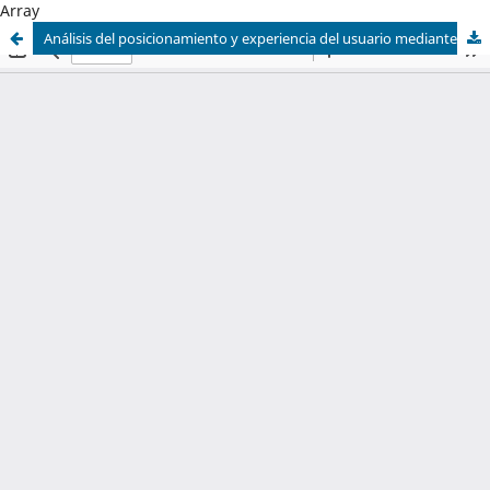
Array
Análisis del posicionamiento y experiencia del usuario mediante estrategias de rebranding en la Cooperativa de Transporte Patria de Riobamba – Ecuador