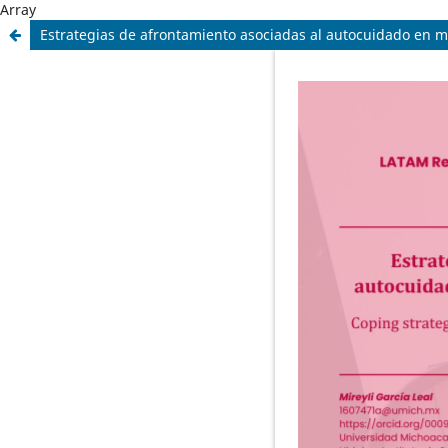
Array
Estrategias de afrontamiento asociadas al autocuidado en mu