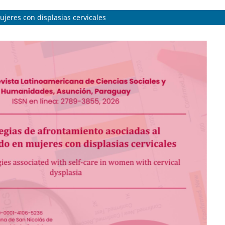
jeres con displasias cervicales