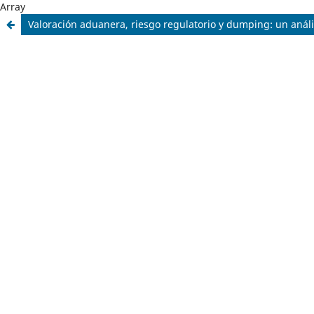
Array
Valoración aduanera, riesgo regulatorio y dumping: un anál