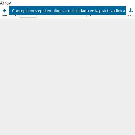
Array
Concepciones epistemológicas del cuidado en la práctica clínica de enfermería: estudio comparativo en Honduras y Guatemala