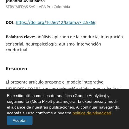
Johanna Ávila Meza
SERVIMEDAS SAS – ABA Pro Colombia
DOI:
https://doi.org/10.56712/latam.v7i2.5866
Palabras clave:
análisis aplicado de la conducta, integración
sensorial, neuropsicología, autismo, intervención
conductual
Resumen
El presente artículo propone el modelo integrativo
NEUROSENSOABA, una aproximación clínica que articula el
Análisis Aplicado de la Conducta (ABA), la neuropsicología y
Este sitio utiliza cookies de analítica (Google Analytics) y
seguimiento (Meta Pixel) para mejorar la experiencia y medir
la integración sensorial para la intervención en población
el alcance de nuestras publicaciones. Al continuar navegando,
infantil con Trastorno del Espectro Autista. El objetivo es
aceptás su uso conforme a nuestra
política de privacidad
.
ampliar la comprensión funcional del comportamiento
Aceptar
incorporando variables neurobiológicas, sensoriales y