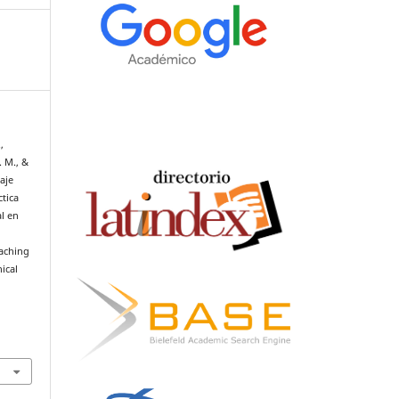
,
. M., &
zaje
tica
al en
eaching
ical