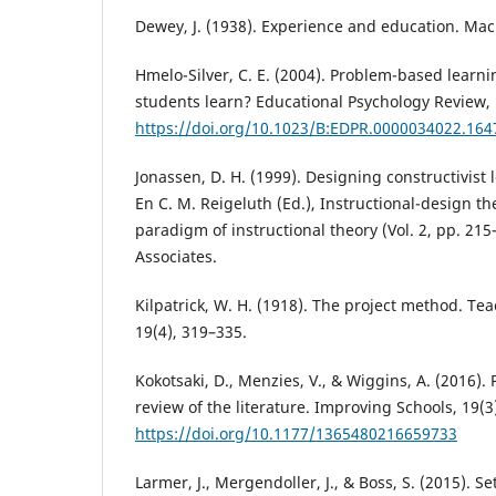
Dewey, J. (1938). Experience and education. Mac
Hmelo-Silver, C. E. (2004). Problem-based lear
students learn? Educational Psychology Review, 
https://doi.org/10.1023/B:EDPR.0000034022.164
Jonassen, D. H. (1999). Designing constructivist
En C. M. Reigeluth (Ed.), Instructional-design t
paradigm of instructional theory (Vol. 2, pp. 2
Associates.
Kilpatrick, W. H. (1918). The project method. Te
19(4), 319–335.
Kokotsaki, D., Menzies, V., & Wiggins, A. (2016).
review of the literature. Improving Schools, 19(3
https://doi.org/10.1177/1365480216659733
Larmer, J., Mergendoller, J., & Boss, S. (2015). S