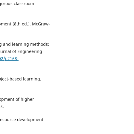
igorous classroom
opment (8th ed.). McGraw-
ing and learning methods:
ournal of Engineering
02/j.2168-
oject-based learning.
elopment of higher
s.
 resource development