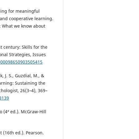
hing for meaningful
 and cooperative learning.
g: What we know about
t century: Skills for the
onal Strategies, Issues
0/00098650903505415
, J. S., Guzdial, M., &
arning: Sustaining the
hologist, 26(3–4), 369–
53139
o (4ª ed.). McGraw-Hill
(16th ed.). Pearson.