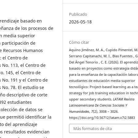
Publicado
aprendizaje basado en
2026-05-18
eñanza de los procesos de
ón media superior
Cómo citar
a participación de
 de Recursos Humanos
Aquino Jiménez, M. A., Cupido Pimentel, M.
Serrano Capitanachi, M. I., Blas Fuentes , G
: el Centro de
Del Ángel Tenorio , C. E. (2026). El aprendi
s No. 113, el Centro de
basado en proyectos como estrategia didác
o. 145, el Centro de
para la enseñanza de la capacitación labor
s No. 191 y el Centro de
estudiantes de educación media superior
 No. 78. El estudio se
tecnológico: Project-based learning as a t
strategy for job training education in techn
ño descriptivo de corte
upper secondary students.
LATAM Revista
392 estudiantes
Latinoamericana De Ciencias Sociales Y
olección de datos se
Humanidades
,
7
(2), 3008 – 3026.
e permitió identificar la
https://doi.org/10.56712/latam.v7i2.5883
to del aprendizaje
Más formatos de cita
os resultados evidencian