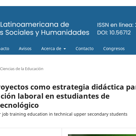
pacto
Avisos
Acerca de
Contacto
Congresos
Ciencias de la Educación
royectos como estrategia didáctica pa
ción laboral en estudiantes de
tecnológico
r job training education in technical upper secondary students