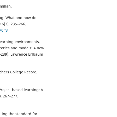
millan.
ning: What and how do
16(3), 235–266.
70.f3
 learning environments.
heories and models: A new
15–239). Lawrence Erlbaum
achers College Record,
 Project-based learning: A
), 267–277.
etting the standard for