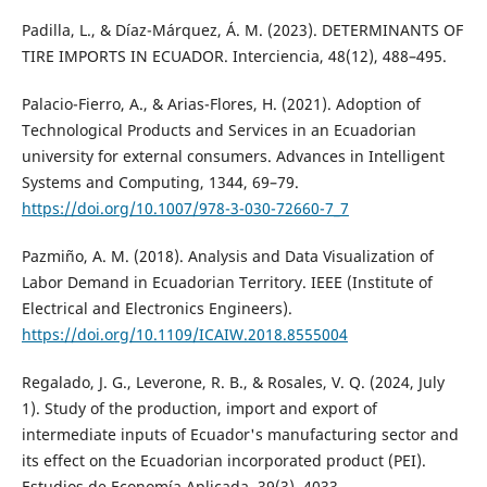
Padilla, L., & Díaz-Márquez, Á. M. (2023). DETERMINANTS OF
TIRE IMPORTS IN ECUADOR. Interciencia, 48(12), 488–495.
Palacio-Fierro, A., & Arias-Flores, H. (2021). Adoption of
Technological Products and Services in an Ecuadorian
university for external consumers. Advances in Intelligent
Systems and Computing, 1344, 69–79.
https://doi.org/10.1007/978-3-030-72660-7_7
Pazmiño, A. M. (2018). Analysis and Data Visualization of
Labor Demand in Ecuadorian Territory. IEEE (Institute of
Electrical and Electronics Engineers).
https://doi.org/10.1109/ICAIW.2018.8555004
Regalado, J. G., Leverone, R. B., & Rosales, V. Q. (2024, July
1). Study of the production, import and export of
intermediate inputs of Ecuador's manufacturing sector and
its effect on the Ecuadorian incorporated product (PEI).
Estudios de Economía Aplicada, 39(3), 4033.