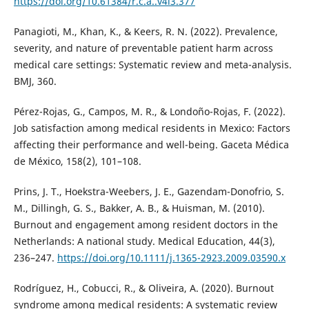
https://doi.org/10.61384/r.c.a..v4i3.377
Panagioti, M., Khan, K., & Keers, R. N. (2022). Prevalence,
severity, and nature of preventable patient harm across
medical care settings: Systematic review and meta-analysis.
BMJ, 360.
Pérez-Rojas, G., Campos, M. R., & Londoño-Rojas, F. (2022).
Job satisfaction among medical residents in Mexico: Factors
affecting their performance and well-being. Gaceta Médica
de México, 158(2), 101–108.
Prins, J. T., Hoekstra-Weebers, J. E., Gazendam-Donofrio, S.
M., Dillingh, G. S., Bakker, A. B., & Huisman, M. (2010).
Burnout and engagement among resident doctors in the
Netherlands: A national study. Medical Education, 44(3),
236–247.
https://doi.org/10.1111/j.1365-2923.2009.03590.x
Rodríguez, H., Cobucci, R., & Oliveira, A. (2020). Burnout
syndrome among medical residents: A systematic review