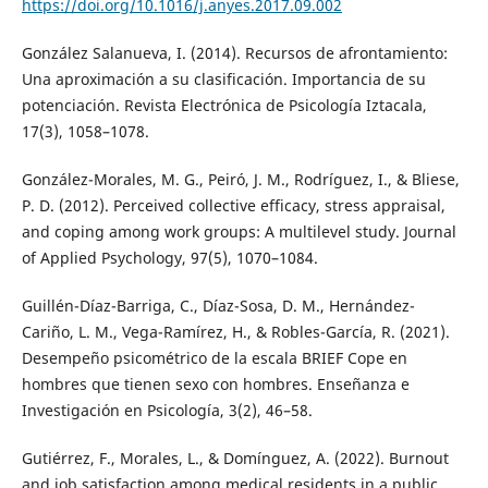
https://doi.org/10.1016/j.anyes.2017.09.002
González Salanueva, I. (2014). Recursos de afrontamiento:
Una aproximación a su clasificación. Importancia de su
potenciación. Revista Electrónica de Psicología Iztacala,
17(3), 1058–1078.
González-Morales, M. G., Peiró, J. M., Rodríguez, I., & Bliese,
P. D. (2012). Perceived collective efficacy, stress appraisal,
and coping among work groups: A multilevel study. Journal
of Applied Psychology, 97(5), 1070–1084.
Guillén-Díaz-Barriga, C., Díaz-Sosa, D. M., Hernández-
Cariño, L. M., Vega-Ramírez, H., & Robles-García, R. (2021).
Desempeño psicométrico de la escala BRIEF Cope en
hombres que tienen sexo con hombres. Enseñanza e
Investigación en Psicología, 3(2), 46–58.
Gutiérrez, F., Morales, L., & Domínguez, A. (2022). Burnout
and job satisfaction among medical residents in a public