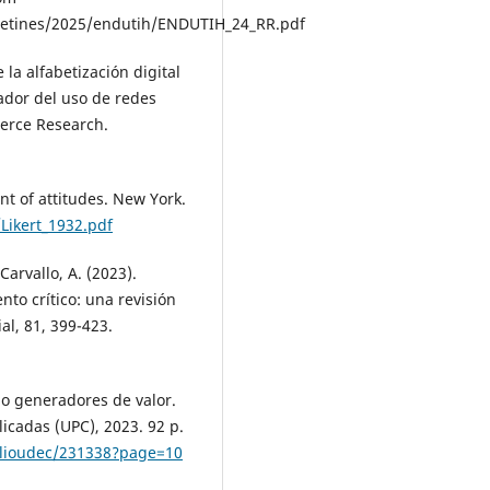
letines/2025/endutih/ENDUTIH_24_RR.pdf
 la alfabetización digital
ador del uso de redes
merce Research.
nt of attitudes. New York.
Likert_1932.pdf
Carvallo, A. (2023).
to crítico: una revisión
al, 81, 399-423.
mo generadores de valor.
icadas (UPC), 2023. 92 p.
iblioudec/231338?page=10