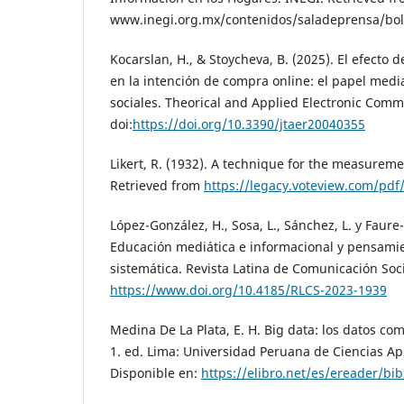
www.inegi.org.mx/contenidos/saladeprensa/bo
Kocarslan, H., & Stoycheva, B. (2025). El efecto de
en la intención de compra online: el papel medi
sociales. Theorical and Applied Electronic Com
doi:
https://doi.org/10.3390/jtaer20040355
Likert, R. (1932). A technique for the measureme
Retrieved from
https://legacy.voteview.com/pdf/
López-González, H., Sosa, L., Sánchez, L. y Faure-
Educación mediática e informacional y pensamien
sistemática. Revista Latina de Comunicación Soci
https://www.doi.org/10.4185/RLCS-2023-1939
Medina De La Plata, E. H. Big data: los datos co
1. ed. Lima: Universidad Peruana de Ciencias Apl
Disponible en:
https://elibro.net/es/ereader/b