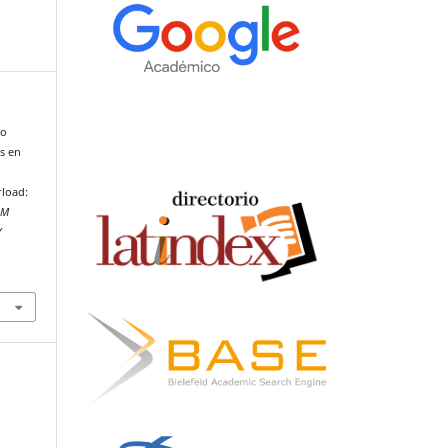
to
is en
rload:
AM
Y