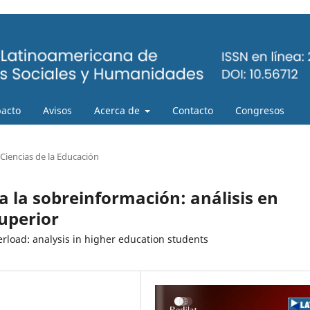
pacto
Avisos
Acerca de
Contacto
Congresos
Ciencias de la Educación
a la sobreinformación: análisis en
uperior
verload: analysis in higher education students