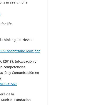
ions in search of a
5
for life.
al Thinking. Retrieved
/SP-ConceptsandTools.pdf
 A. (2018). Infoxicación y
 de competencias
ducación y Comunicación en
m
igo=6531560
 era de la
. Madrid: Fundación