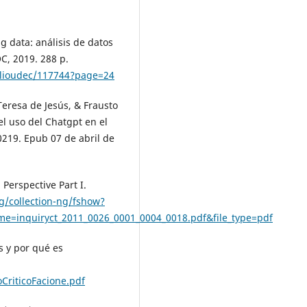
ig data: análisis de datos
C, 2019. 288 p.
iblioudec/117744?page=24
Teresa de Jesús, & Frausto
el uso del Chatgpt en el
0219. Epub 07 de abril de
 Perspective Part I.
g/collection-ng/fshow?
e=inquiryct_2011_0026_0001_0004_0018.pdf&file_type=pdf
s y por qué es
CriticoFacione.pdf