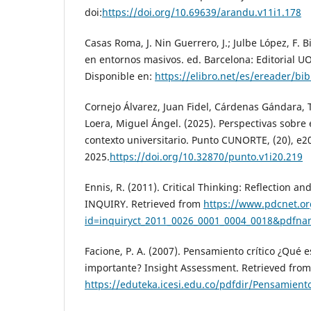
doi:
https://doi.org/10.69639/arandu.v11i1.178
Casas Roma, J. Nin Guerrero, J.; Julbe López, F. B
en entornos masivos. ed. Barcelona: Editorial UO
Disponible en:
https://elibro.net/es/ereader/b
Cornejo Álvarez, Juan Fidel, Cárdenas Gándara, 
Loera, Miguel Ángel. (2025). Perspectivas sobre 
contexto universitario. Punto CUNORTE, (20), e2
2025.
https://doi.org/10.32870/punto.v1i20.219
Ennis, R. (2011). Critical Thinking: Reflection and
INQUIRY. Retrieved from
https://www.pdcnet.or
id=inquiryct_2011_0026_0001_0004_0018&pdfnam
Facione, P. A. (2007). Pensamiento crítico ¿Qué e
importante? Insight Assessment. Retrieved from
https://eduteka.icesi.edu.co/pdfdir/Pensamiento