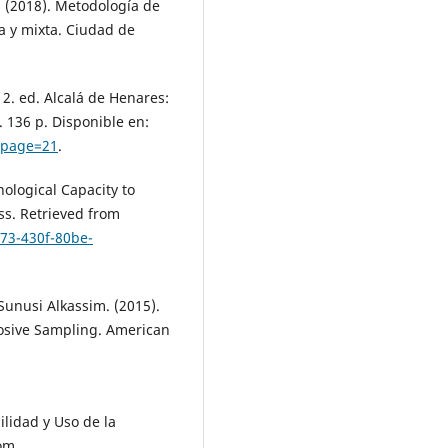
. (2018). Metodología de
iva y mixta. Ciudad de
 2. ed. Alcalá de Henares:
. 136 p. Disponible en:
9?page=21
.
nological Capacity to
s. Retrieved from
73-430f-80be-
Sunusi Alkassim. (2015).
sive Sampling. American
ilidad y Uso de la
rom