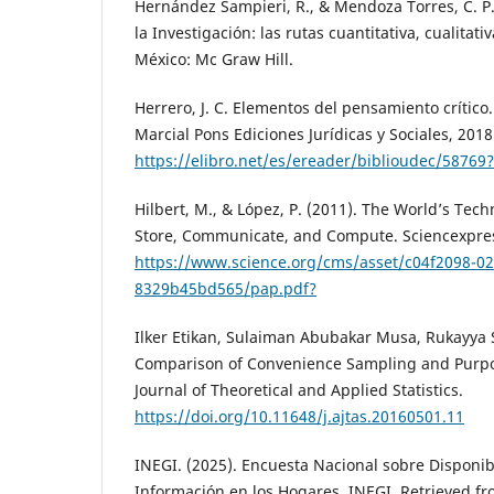
Hernández Sampieri, R., & Mendoza Torres, C. P
la Investigación: las rutas cuantitativa, cualitat
México: Mc Graw Hill.
Herrero, J. C. Elementos del pensamiento crítico.
Marcial Pons Ediciones Jurídicas y Sociales, 2018
https://elibro.net/es/ereader/biblioudec/5876
Hilbert, M., & López, P. (2011). The World’s Tech
Store, Communicate, and Compute. Sciencexpres
https://www.science.org/cms/asset/c04f2098-02
8329b45bd565/pap.pdf?
Ilker Etikan, Sulaiman Abubakar Musa, Rukayya 
Comparison of Convenience Sampling and Purpo
Journal of Theoretical and Applied Statistics.
https://doi.org/10.11648/j.ajtas.20160501.11
INEGI. (2025). Encuesta Nacional sobre Disponib
Información en los Hogares. INEGI. Retrieved f