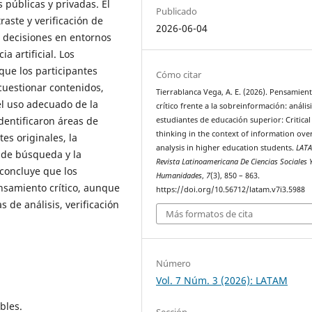
 públicas y privadas. El
Publicado
aste y verificación de
2026-06-04
e decisiones en entornos
a artificial. Los
que los participantes
Cómo citar
cuestionar contenidos,
Tierrablanca Vega, A. E. (2026). Pensamien
 el uso adecuado de la
crítico frente a la sobreinformación: anális
identificaron áreas de
estudiantes de educación superior: Critical
thinking in the context of information ove
es originales, la
analysis in higher education students.
LAT
s de búsqueda y la
Revista Latinoamericana De Ciencias Sociales 
 concluye que los
Humanidades
,
7
(3), 850 – 863.
nsamiento crítico, aunque
https://doi.org/10.56712/latam.v7i3.5988
 de análisis, verificación
Más formatos de cita
Número
Vol. 7 Núm. 3 (2026): LATAM
bles.