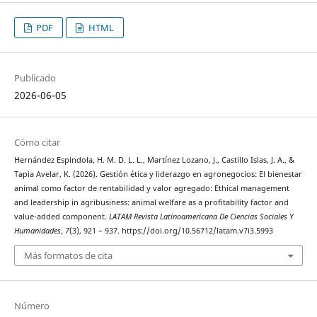
PDF
HTML
Publicado
2026-06-05
Cómo citar
Hernández Espindola, H. M. D. L. L., Martínez Lozano, J., Castillo Islas, J. A., &
Tapia Avelar, K. (2026). Gestión ética y liderazgo en agronegocios: El bienestar
animal como factor de rentabilidad y valor agregado: Ethical management
and leadership in agribusiness: animal welfare as a profitability factor and
value-added component.
LATAM Revista Latinoamericana De Ciencias Sociales Y
Humanidades
,
7
(3), 921 – 937. https://doi.org/10.56712/latam.v7i3.5993
Más formatos de cita
Número