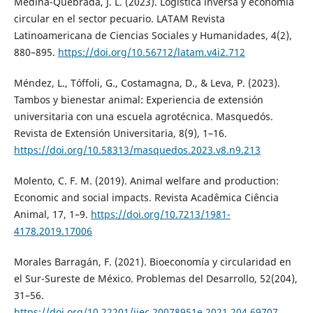
Medina-Quebrada, J. L. (2023). Logística inversa y economía
circular en el sector pecuario. LATAM Revista
Latinoamericana de Ciencias Sociales y Humanidades, 4(2),
880–895.
https://doi.org/10.56712/latam.v4i2.712
Méndez, L., Tóffoli, G., Costamagna, D., & Leva, P. (2023).
Tambos y bienestar animal: Experiencia de extensión
universitaria con una escuela agrotécnica. Masquedós.
Revista de Extensión Universitaria, 8(9), 1–16.
https://doi.org/10.58313/masquedos.2023.v8.n9.213
Molento, C. F. M. (2019). Animal welfare and production:
Economic and social impacts. Revista Acadêmica Ciência
Animal, 17, 1–9.
https://doi.org/10.7213/1981-
4178.2019.17006
Morales Barragán, F. (2021). Bioeconomía y circularidad en
el Sur-Sureste de México. Problemas del Desarrollo, 52(204),
31–56.
https://doi.org/10.22201/iiec.20078951e.2021.204.69707