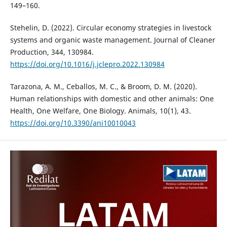
149–160.
Stehelin, D. (2022). Circular economy strategies in livestock
systems and organic waste management. Journal of Cleaner
Production, 344, 130984.
https://doi.org/10.1016/j.jclepro.2022.130984
Tarazona, A. M., Ceballos, M. C., & Broom, D. M. (2020).
Human relationships with domestic and other animals: One
Health, One Welfare, One Biology. Animals, 10(1), 43.
https://doi.org/10.3390/ani10010043