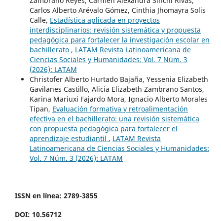
Zambrano Reyes, Carmen Alexandra Sinchi Rivas,
Carlos Alberto Arévalo Gómez, Cinthia Jhomayra Solis
Calle,
Estadística aplicada en proyectos
interdisciplinarios: revisión sistemática y propuesta
pedagógica para fortalecer la investigación escolar en
bachillerato
,
LATAM Revista Latinoamericana de
Ciencias Sociales y Humanidades: Vol. 7 Núm. 3
(2026): LATAM
Christofer Alberto Hurtado Bajaña, Yessenia Elizabeth
Gavilanes Castillo, Alicia Elizabeth Zambrano Santos,
Karina Mariuxi Fajardo Mora, Ignacio Alberto Morales
Tipan,
Evaluación formativa y retroalimentación
efectiva en el bachillerato: una revisión sistemática
con propuesta pedagógica para fortalecer el
aprendizaje estudiantil
,
LATAM Revista
Latinoamericana de Ciencias Sociales y Humanidades:
Vol. 7 Núm. 3 (2026): LATAM
ISSN en línea: 2789-3855
DOI: 10.56712