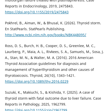
multiorgan failure treated with plasmapheresis. Case
Reports in Endocrinology, 2019, 2475843.
https://doi.org/10.1155/2019/2475843
Pokhrel, B., Aiman, W., & Bhusal, K. (2026). Thyroid storm.
En StatPearls. StatPearls Publishing.
http://www.ncbi.nlm.nih.gov/books/NBK448095/
Ross, D. S., Burch, H. B., Cooper, D. S., Greenlee, M. C.,
Laurberg, P., Maia, A. L., Rivkees, S. A., Samuels, M., Sosa, J.
A., Stan, M. N., & Walter, M. A. (2016). 2016 American
Thyroid Association guidelines for diagnosis and
management of hyperthyroidism and other causes of
thyrotoxicosis. Thyroid, 26(10), 1343–1421.
https://doi.org/10.1089/thy.2016.0229
Suzuki, K., Makiuchi, S., & Kishida, Y. (2025). A case of
thyroid storm with fatal outcome due to liver failure. Case
Reports in Pathology, 2025, 1962799.
https://doi.org/10.1155/crip/1962799