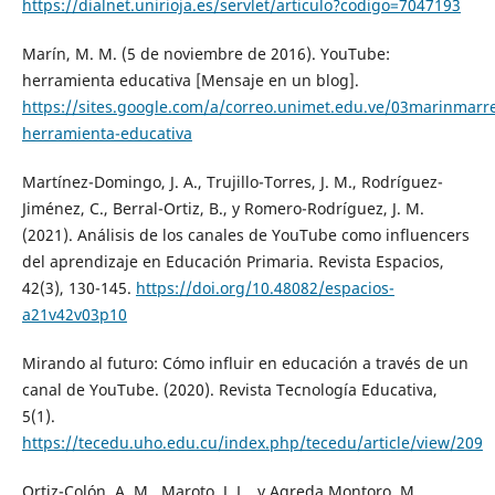
https://dialnet.unirioja.es/servlet/articulo?codigo=7047193
Marín, M. M. (5 de noviembre de 2016). YouTube:
herramienta educativa [Mensaje en un blog].
https://sites.google.com/a/correo.unimet.edu.ve/03marinmar
herramienta-educativa
Martínez-Domingo, J. A., Trujillo-Torres, J. M., Rodríguez-
Jiménez, C., Berral-Ortiz, B., y Romero-Rodríguez, J. M.
(2021). Análisis de los canales de YouTube como influencers
del aprendizaje en Educación Primaria. Revista Espacios,
42(3), 130-145.
https://doi.org/10.48082/espacios-
a21v42v03p10
Mirando al futuro: Cómo influir en educación a través de un
canal de YouTube. (2020). Revista Tecnología Educativa,
5(1).
https://tecedu.uho.edu.cu/index.php/tecedu/article/view/209
Ortiz-Colón, A. M., Maroto, J. L., y Agreda Montoro, M.