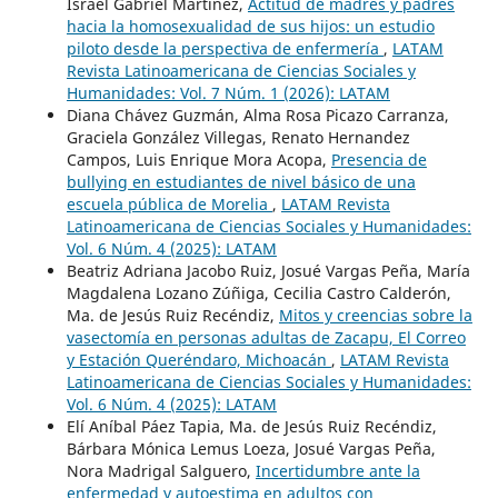
Israel Gabriel Martínez,
Actitud de madres y padres
hacia la homosexualidad de sus hijos: un estudio
piloto desde la perspectiva de enfermería
,
LATAM
Revista Latinoamericana de Ciencias Sociales y
Humanidades: Vol. 7 Núm. 1 (2026): LATAM
Diana Chávez Guzmán, Alma Rosa Picazo Carranza,
Graciela González Villegas, Renato Hernandez
Campos, Luis Enrique Mora Acopa,
Presencia de
bullying en estudiantes de nivel básico de una
escuela pública de Morelia
,
LATAM Revista
Latinoamericana de Ciencias Sociales y Humanidades:
Vol. 6 Núm. 4 (2025): LATAM
Beatriz Adriana Jacobo Ruiz, Josué Vargas Peña, María
Magdalena Lozano Zúñiga, Cecilia Castro Calderón,
Ma. de Jesús Ruiz Recéndiz,
Mitos y creencias sobre la
vasectomía en personas adultas de Zacapu, El Correo
y Estación Queréndaro, Michoacán
,
LATAM Revista
Latinoamericana de Ciencias Sociales y Humanidades:
Vol. 6 Núm. 4 (2025): LATAM
Elí Aníbal Páez Tapia, Ma. de Jesús Ruiz Recéndiz,
Bárbara Mónica Lemus Loeza, Josué Vargas Peña,
Nora Madrigal Salguero,
Incertidumbre ante la
enfermedad y autoestima en adultos con