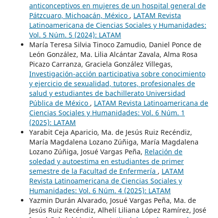
anticonceptivos en mujeres de un hospital general de
Pátzcuaro, Michoacán, México
,
LATAM Revista
Latinoamericana de Ciencias Sociales y Humanidades:
Vol. 5 Núm. 5 (2024): LATAM
María Teresa Silvia Tinoco Zamudio, Daniel Ponce de
León González, Ma. Lilia Alcántar Zavala, Alma Rosa
Picazo Carranza, Graciela González Villegas,
Investigación-acción participativa sobre conocimiento
y ejercicio de sexualidad, tutores, profesionales de
salud y estudiantes de bachillerato Universidad
Pública de México
,
LATAM Revista Latinoamericana de
Ciencias Sociales y Humanidades: Vol. 6 Núm. 1
(2025): LATAM
Yarabit Ceja Aparicio, Ma. de Jesús Ruiz Recéndiz,
María Magdalena Lozano Zúñiga, María Magdalena
Lozano Zúñiga, Josué Vargas Peña,
Relación de
soledad y autoestima en estudiantes de primer
semestre de la Facultad de Enfermería
,
LATAM
Revista Latinoamericana de Ciencias Sociales y
Humanidades: Vol. 6 Núm. 4 (2025): LATAM
Yazmin Durán Alvarado, Josué Vargas Peña, Ma. de
Jesús Ruiz Recéndiz, Alhelí Liliana López Ramírez, José