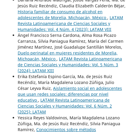
Jesús Ruiz Recéndiz, Claudia Elizabeth Calderón Béjar,
Historia familiar de consumo de alcohol en
adolescentes de Morelia, Michoacán, México
,
LATAM
Revista Latinoamericana de Ciencias Sociales y
Humanidades: Vol. 4 Núm. 4 (2023): LATAM VIII
Ángel Francisco Serna Cardona, Alma Rosa Picazo
Carranza, Silvia Paniagua Ramírez, María del Carmen
Jiménez Martínez, José Guadalupe Santillán Morelos,
Duelo perinatal en mujeres residentes de Morelia,
Michoacán, México
,
LATAM Revista Latinoamericana
de Ciencias Sociales y Humanidades: Vol. 5 Núm. 3
(2024): LATAM XIII
Erika Estefanía Espino García, Ma. de Jesús Ruiz
Recéndiz, María Magdalena Lozano Zúñiga, Julio
César Leyva Ruiz,
Aislamiento social en adolescentes
que usan redes sociales: diferencias por nivel
educativo
,
LATAM Revista Latinoamericana de
Ciencias Sociales y Humanidades: Vol. 6 Núm. 2
(2025): LATAM
Yessica Reyes Valdovinos, María Magdalena Lozano
Zúñiga, Ma. de Jesús Ruiz Recéndiz, Silvia Paniagua
Ramírez,
Conocimientos sobre métodos