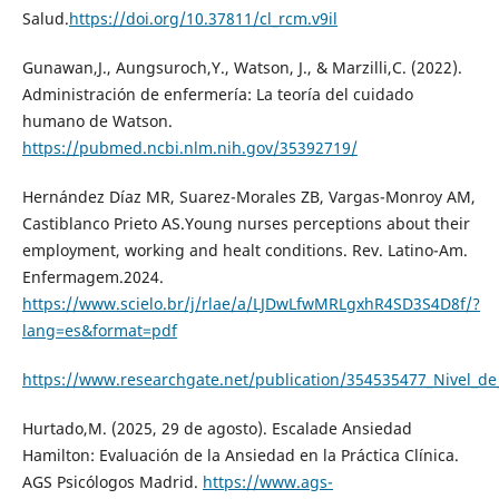
Salud.
https://doi.org/10.37811/cl_rcm.v9il
Gunawan,J., Aungsuroch,Y., Watson, J., & Marzilli,C. (2022).
Administración de enfermería: La teoría del cuidado
humano de Watson.
https://pubmed.ncbi.nlm.nih.gov/35392719/
Hernández Díaz MR, Suarez-Morales ZB, Vargas-Monroy AM,
Castiblanco Prieto AS.Young nurses perceptions about their
employment, working and healt conditions. Rev. Latino-Am.
Enfermagem.2024.
https://www.scielo.br/j/rlae/a/LJDwLfwMRLgxhR4SD3S4D8f/?
lang=es&format=pdf
https://www.researchgate.net/publication/354535477_Nivel_de
Hurtado,M. (2025, 29 de agosto). Escalade Ansiedad
Hamilton: Evaluación de la Ansiedad en la Práctica Clínica.
AGS Psicólogos Madrid.
https://www.ags-