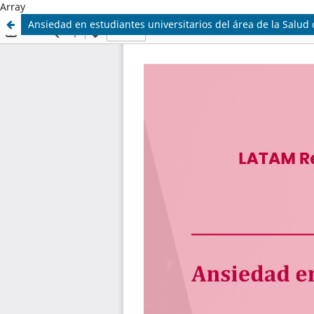
Array
Ansiedad en estudiantes universitarios del área de la Salu