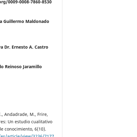
.org/0009-0008-7860-8530
va Guillermo Maldonado
a Dr. Ernesto A. Castro
o Reinoso Jaramillo
E., Andadrade, M., Frire,
es: Un estudio cualitativo
de conocimiento, 6(10).
es/article/view/3236/7177