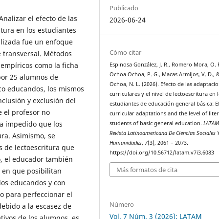
Publicado
nalizar el efecto de las
2026-06-24
itura en los estudiantes
ilizada fue un enfoque
Cómo citar
te transversal. Métodos
 empíricos como la ficha
Espinosa González, J. R., Romero Mora, O. F
Ochoa Ochoa, P. G., Macas Armijos, V. D., 
por 25 alumnos de
Ochoa, N. L. (2026). Efecto de las adaptaci
nco educandos, los mismos
curriculares y el nivel de lectoescritura en 
nclusión y exclusión del
estudiantes de educación general básica: Ef
 el profesor no
curricular adaptations and the level of lite
ha impedido que los
students of basic general education.
LATA
Revista Latinoamericana De Ciencias Sociales 
ura. Asimismo, se
Humanidades
,
7
(3), 2061 – 2073.
s de lectoescritura que
https://doi.org/10.56712/latam.v7i3.6083
do, el educador también
Más formatos de cita
 en que posibilitan
 los educandos y con
o para perfeccionar el
Número
debido a la escasez de
Vol. 7 Núm. 3 (2026): LATAM
tivos de los alumnos, es