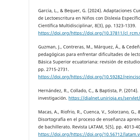
Garcia, L., & Bequer, G. (2024). Adaptaciones Cu
de Lectoescritura en Niños con Dislexia Específic
Científica Multidisciplinar, 8(3), pp. 1323-1339.
https://doi.org/https://doi.org/10.37811/cl_rcm
Guzman, J., Contreras, M., Márquez, Á., & Cedeño
pedagógicas para enfrentar dificultades de lect
Básica Superior ecuatoriana: revisión de estudios
pp. 2715-2731.
https://doi.org/https://doi.org/10.59282/reincis
Hernández, R., Collado, C., & Baptista, P. (2014).
investigación.
https://dialnet.unirioja.es/servle
Macas, A., Riofrio, R., Cuenca, V., Solorzano, G.
Disortografía en el proceso de enseñanza aprend
de bachillerato. Revista LATAM, 5(5), pp. 4013-4
https://doi.org/https://doi.org/10.56712/latam.