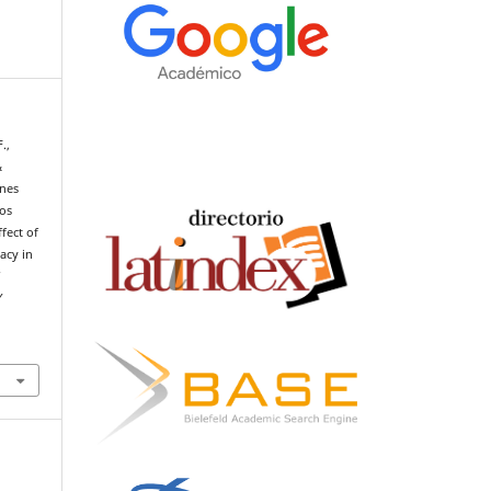
.,
&
ones
los
fect of
racy in
M
Y