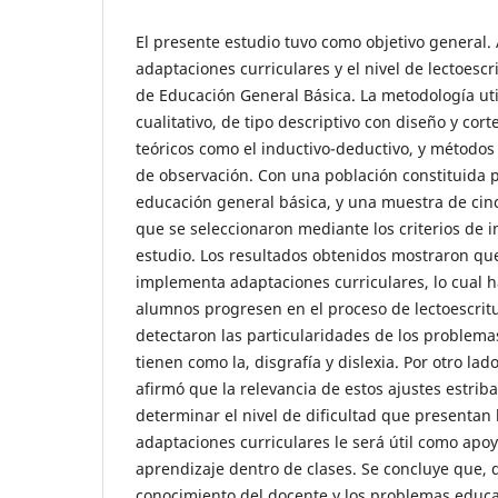
El presente estudio tuvo como objetivo general. A
adaptaciones curriculares y el nivel de lectoescr
de Educación General Básica. La metodología ut
cualitativo, de tipo descriptivo con diseño y cor
teóricos como el inductivo-deductivo, y métodos
de observación. Con una población constituida 
educación general básica, y una muestra de ci
que se seleccionaron mediante los criterios de i
estudio. Los resultados obtenidos mostraron que
implementa adaptaciones curriculares, lo cual 
alumnos progresen en el proceso de lectoescrit
detectaron las particularidades de los problema
tienen como la, disgrafía y dislexia. Por otro la
afirmó que la relevancia de estos ajustes estriba
determinar el nivel de dificultad que presentan
adaptaciones curriculares le será útil como apoy
aprendizaje dentro de clases. Se concluye que, 
conocimiento del docente y los problemas educa