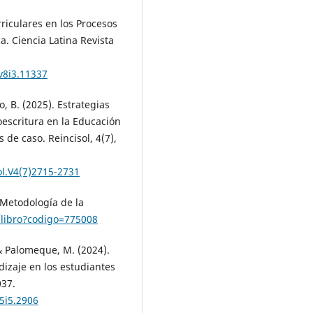
rriculares en los Procesos
a. Ciencia Latina Revista
.v8i3.11337
, B. (2025). Estrategias
oescritura en la Educación
 de caso. Reincisol, 4(7),
ol.V4(7)2715-2731
 Metodología de la
t/libro?codigo=775008
, & Palomeque, M. (2024).
izaje en los estudiantes
037.
v5i5.2906