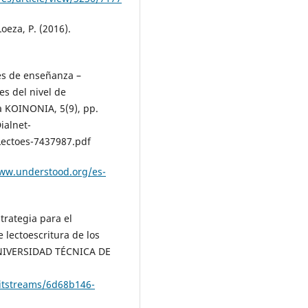
oeza, P. (2016).
les de enseñanza –
es del nivel de
ia KOINONIA, 5(9), pp.
ialnet-
ectoes-7437987.pdf
www.understood.org/es-
trategia para el
 lectoescritura de los
[UNIVERSIDAD TÉCNICA DE
bitstreams/6d68b146-