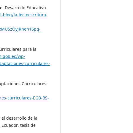
 el Desarrollo Educativo.
-blog/la-lectoescritura-
VxMUSzOyJRnen16pq-
urriculares para la
n.gob.ec/wp-
aptaciones-curriculares-
aptaciones Curriculares.
es-curriculares-EGB-BS-
 el desarrollo de la
 Ecuador, tesis de