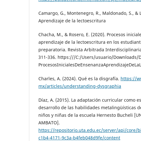
Camargo, G., Montenegro, R., Maldonado, S., & L
Aprendizaje de la lectoescritura
Chacha, M., & Rosero, E. (2020). Procesos inicia
aprendizaje de la lectoescritura en los estudiant
preparatoria. Revista Arbitrada Interdisciplinar
311-336. https:///C:/Users/usuario/Downloads/D
ProcesosInicialesDeEnsenanzaAprendizajeDeLaL
Charles, A. (2024). Qué es la disgrafía.
https://
mx/articles/understanding-dysgraphia
Díaz, A. (2015). La adaptación curricular como es
desarrollo de las habilidades metalingüísticas de
niños y niñas de la escuela Hernesto Bucheli 
AMBATO].
https://repositorio.uta.edu.ec/server/api/core/
c1b4-4171-9c3a-b4feb048d9fe/content