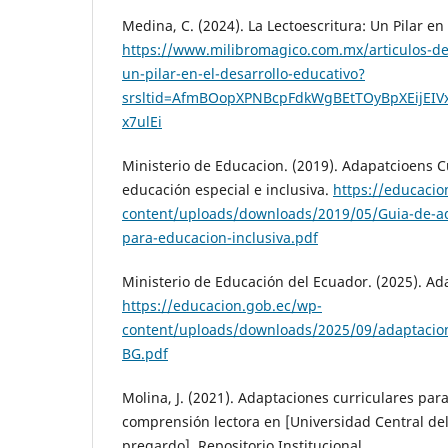
Medina, C. (2024). La Lectoescritura: Un Pilar en
https://www.milibromagico.com.mx/articulos-del
un-pilar-en-el-desarrollo-educativo?
srsltid=AfmBOopXPNBcpFdkWgBEtTOyBpXEijEI
x7ulEi
Ministerio de Educacion. (2019). Adapatcioens C
educación especial e inclusiva.
https://educacio
content/uploads/downloads/2019/05/Guia-de-ad
para-educacion-inclusiva.pdf
Ministerio de Educación del Ecuador. (2025). Ad
https://educacion.gob.ec/wp-
content/uploads/downloads/2025/09/adaptacion
BG.pdf
Molina, J. (2021). Adaptaciones curriculares para
comprensión lectora en [Universidad Central del
pregardo]. Repositorio Institucional.