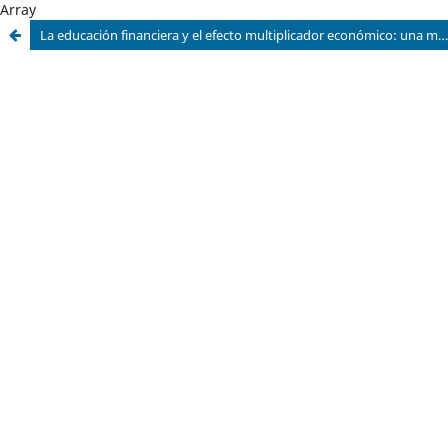
Array
La educación financiera y el efecto multiplicador económico: una mirada bibliométrica