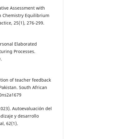
mative Assessment with
n Chemistry Equilibrium
tice, 25(1), 276-299.
ersonal Elaborated
turing Processes.
.
ation of teacher feedback
Pakistan. South African
v40ns2a1679
(2023). Autoevaluación del
dizaje y desarrollo
l, 62(1).