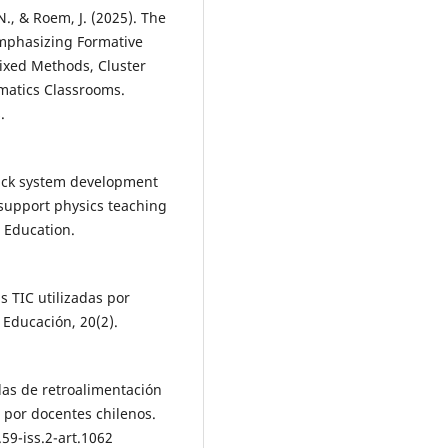
., & Roem, J. (2025). The
mphasizing Formative
ixed Methods, Cluster
matics Classrooms.
.
back system development
 support physics teaching
 Education.
s TIC utilizadas por
 Educación, 20(2).
adas de retroalimentación
 por docentes chilenos.
59-iss.2-art.1062