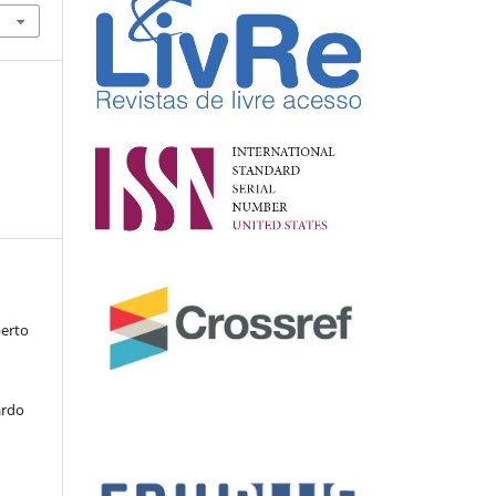
berto
ardo