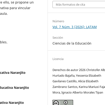
de ello, se propone un
Más formatos de cita
ativa para vincular
aula.
Número
Vol. 7 Núm. 3 (2026): LATAM
Sección
bles.
Ciencias de la Educación
Licencia
Derechos de autor 2026 Christofer Al
ativa Naranjito
Hurtado Bajaña, Yessenia Elizabeth
Gavilanes Castillo, Alicia Elizabeth
Zambrano Santos, Karina Mariuxi Faj
ucativa Naranjito
Mora, Ignacio Alberto Morales Tipan
tiva Naranjito