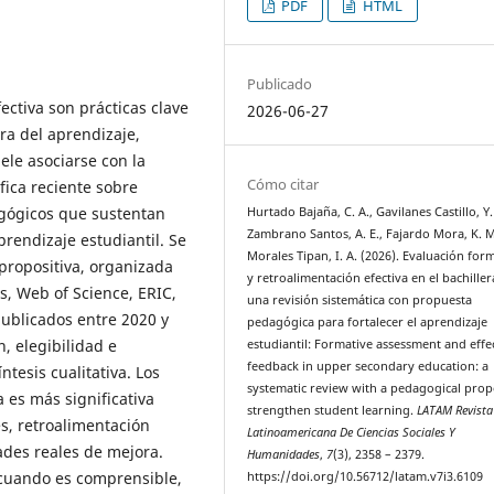
PDF
HTML
Publicado
ectiva son prácticas clave
2026-06-27
ora del aprendizaje,
ele asociarse con la
Cómo citar
ífica reciente sobre
agógicos que sustentan
Hurtado Bajaña, C. A., Gavilanes Castillo, Y. 
Zambrano Santos, A. E., Fajardo Mora, K. M
prendizaje estudiantil. Se
Morales Tipan, I. A. (2026). Evaluación for
 propositiva, organizada
y retroalimentación efectiva en el bachiller
, Web of Science, ERIC,
una revisión sistemática con propuesta
publicados entre 2020 y
pedagógica para fortalecer el aprendizaje
n, elegibilidad e
estudiantil: Formative assessment and effe
feedback in upper secondary education: a
ntesis cualitativa. Los
systematic review with a pedagogical prop
 es más significativa
strengthen student learning.
LATAM Revista
es, retroalimentación
Latinoamericana De Ciencias Sociales Y
dades reales de mejora.
Humanidades
,
7
(3), 2358 – 2379.
 cuando es comprensible,
https://doi.org/10.56712/latam.v7i3.6109