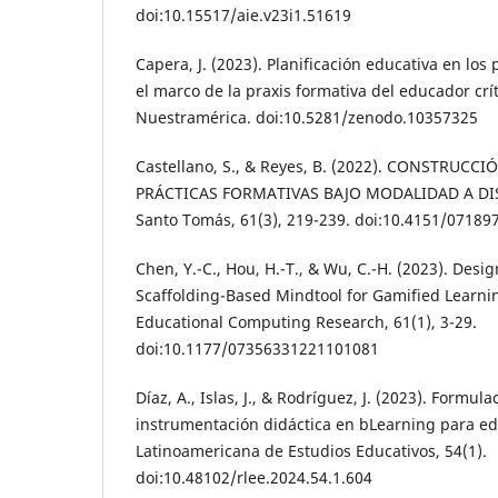
doi:10.15517/aie.v23i1.51619
Capera, J. (2023). Planificación educativa en lo
el marco de la praxis formativa del educador crít
Nuestramérica. doi:10.5281/zenodo.10357325
Castellano, S., & Reyes, B. (2022). CONSTRUC
PRÁCTICAS FORMATIVAS BAJO MODALIDAD A DIS
Santo Tomás, 61(3), 219-239. doi:10.4151/071897
Chen, Y.-C., Hou, H.-T., & Wu, C.-H. (2023). Des
Scaffolding-Based Mindtool for Gamified Learnin
Educational Computing Research, 61(1), 3-29.
doi:10.1177/07356331221101081
Díaz, A., Islas, J., & Rodríguez, J. (2023). Formu
instrumentación didáctica en bLearning para ed
Latinoamericana de Estudios Educativos, 54(1).
doi:10.48102/rlee.2024.54.1.604