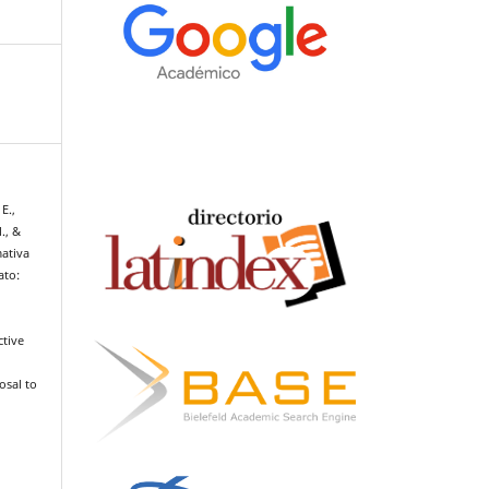
E.,
., &
mativa
ato:
ctive
osal to