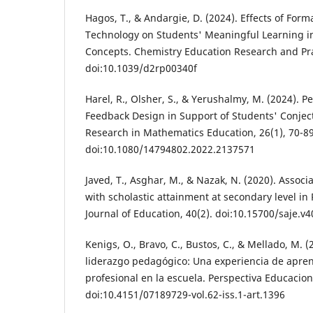
Hagos, T., & Andargie, D. (2024). Effects of For
Technology on Students' Meaningful Learning i
Concepts. Chemistry Education Research and Prac
doi:10.1039/d2rp00340f
Harel, R., Olsher, S., & Yerushalmy, M. (2024). P
Feedback Design in Support of Students' Conjec
Research in Mathematics Education, 26(1), 70-89
doi:10.1080/14794802.2022.2137571
Javed, T., Asghar, M., & Nazak, N. (2020). Associ
with scholastic attainment at secondary level in 
Journal of Education, 40(2). doi:10.15700/saje.
Kenigs, O., Bravo, C., Bustos, C., & Mellado, M. 
liderazgo pedagógico: Una experiencia de apren
profesional en la escuela. Perspectiva Educaciona
doi:10.4151/07189729-vol.62-iss.1-art.1396