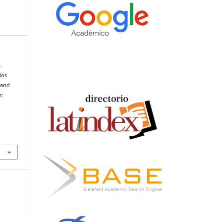
.
los
 and
s: