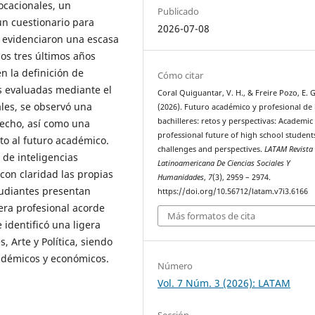
ocacionales, un
Publicado
un cuestionario para
2026-07-08
s evidenciaron una escasa
os tres últimos años
n la definición de
Cómo citar
s evaluadas mediante el
Coral Quiguantar, V. H., & Freire Pozo, E. G
les, se observó una
(2026). Futuro académico y profesional de 
bachilleres: retos y perspectivas: Academic
recho, así como una
professional future of high school student
o al futuro académico.
challenges and perspectives.
LATAM Revista
 de inteligencias
Latinoamericana De Ciencias Sociales Y
 con claridad las propias
Humanidades
,
7
(3), 2959 – 2974.
tudiantes presentan
https://doi.org/10.56712/latam.v7i3.6166
era profesional acorde
Más formatos de cita
 identificó una ligera
 Arte y Política, siendo
cadémicos y económicos.
Número
Vol. 7 Núm. 3 (2026): LATAM