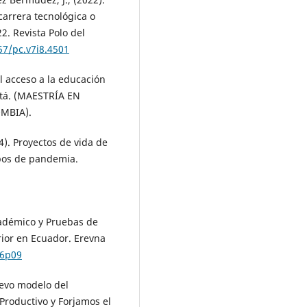
carrera tecnológica o
2. Revista Polo del
57/pc.v7i8.4501
el acceso a la educación
otá. (MAESTRÍA EN
MBIA).
24). Proyectos de vida de
mpos de pandemia.
Académico y Pruebas de
rior en Ecuador. Erevna
26p09
uevo modelo del
 Productivo y Forjamos el