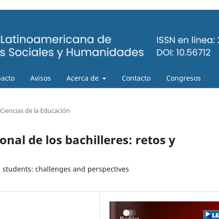
pacto
Avisos
Acerca de
Contacto
Congresos
Ciencias de la Educación
nal de los bachilleres: retos y
l students: challenges and perspectives