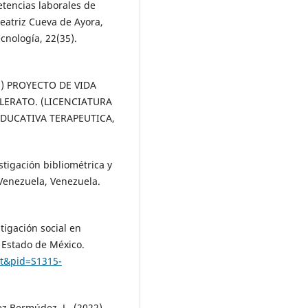
etencias laborales de
Beatriz Cueva de Ayora,
ecnología, 22(35).
023) PROYECTO DE VIDA
LERATO. (LICENCIATURA
EDUCATIVA TERAPEUTICA,
stigación bibliométrica y
 Venezuela, Venezuela.
stigación social en
 Estado de México.
ext&pid=S1315-
ez Bermúdez, J., (2022).