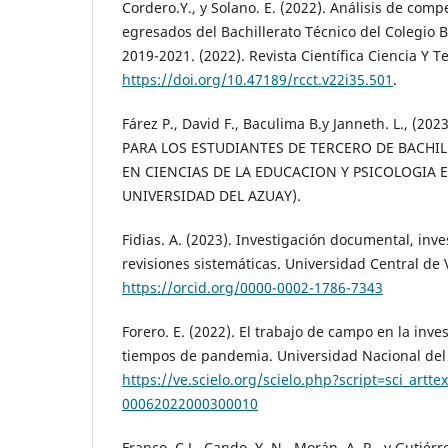
Cordero.Y., y Solano. E. (2022). Análisis de comp
egresados del Bachillerato Técnico del Colegio 
2019-2021. (2022). Revista Científica Ciencia Y T
https://doi.org/10.47189/rcct.v22i35.501
.
Fárez P., David F., Baculima B.y Janneth. L., (2
PARA LOS ESTUDIANTES DE TERCERO DE BACHIL
EN CIENCIAS DE LA EDUCACION Y PSICOLOGIA 
UNIVERSIDAD DEL AZUAY).
Fidias. A. (2023). Investigación documental, inve
revisiones sistemáticas. Universidad Central de
https://orcid.org/0000-0002-1786-7343
Forero. E. (2022). El trabajo de campo en la inve
tiempos de pandemia. Universidad Nacional del
https://ve.scielo.org/scielo.php?script=sci_artt
00062022000300010
Franco. C.J., Cando. Y. N., Morán. A. R., y Gutiérr