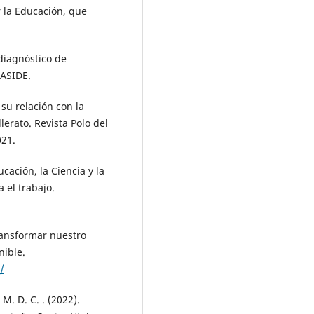
r la Educación, que
 diagnóstico de
HASIDE.
 su relación con la
erato. Revista Polo del
021.
ación, la Ciencia y la
 el trabajo.
ransformar nuestro
nible.
/
 M. D. C. . (2022).