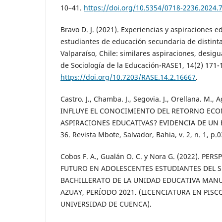
10–41.
https://doi.org/10.5354/0718-2236.2024.
Bravo D. J. (2021). Experiencias y aspiraciones 
estudiantes de educación secundaria de distinta
Valparaíso, Chile: similares aspiraciones, desigu
de Sociología de la Educación-RASE1, 14(2) 171-
https://doi.org/10.7203/RASE.14.2.16667
.
Castro. J., Chamba. J., Segovia. J., Orellana. M., 
INFLUYE EL CONOCIMIENTO DEL RETORNO ECO
ASPIRACIONES EDUCATIVAS? EVIDENCIA DE UN
36. Revista Mbote, Salvador, Bahia, v. 2, n. 1, p.0
Cobos F. A., Gualán O. C. y Nora G. (2022). PE
FUTURO EN ADOLESCENTES ESTUDIANTES DEL 
BACHILLERATO DE LA UNIDAD EDUCATIVA MANUE
AZUAY, PERÍODO 2021. (LICENCIATURA EN PISC
UNIVERSIDAD DE CUENCA).