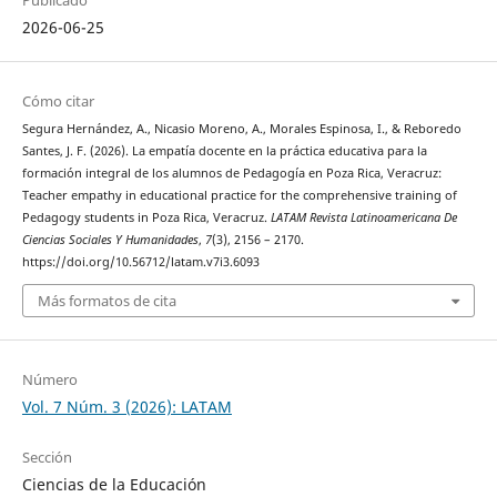
2026-06-25
Cómo citar
Segura Hernández, A., Nicasio Moreno, A., Morales Espinosa, I., & Reboredo
Santes, J. F. (2026). La empatía docente en la práctica educativa para la
formación integral de los alumnos de Pedagogía en Poza Rica, Veracruz:
Teacher empathy in educational practice for the comprehensive training of
Pedagogy students in Poza Rica, Veracruz.
LATAM Revista Latinoamericana De
Ciencias Sociales Y Humanidades
,
7
(3), 2156 – 2170.
https://doi.org/10.56712/latam.v7i3.6093
Más formatos de cita
Número
Vol. 7 Núm. 3 (2026): LATAM
Sección
Ciencias de la Educación